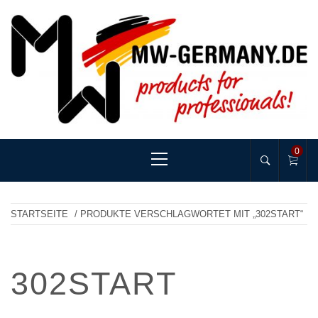
Skip
to
content
MW-GERMANY
products for professionals!
Primary
0
Menu
STARTSEITE
/ PRODUKTE VERSCHLAGWORTET MIT „302START“
302START