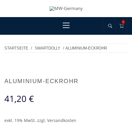
Skip
to
MW-GERMANY
products for professionals!
content
Primary
0
Menu
STARTSEITE
/
SMARTDOLLY
/ ALUMINIUM-ECKROHR
ALUMINIUM-ECKROHR
41,20
€
exkl. 19% MwSt.
zzgl.
Versandkosten