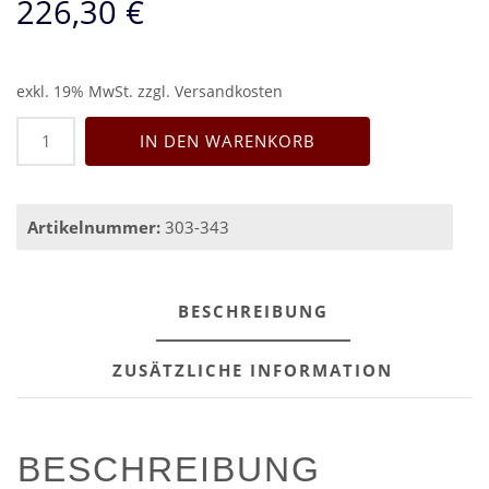
226,30
€
exkl. 19% MwSt.
zzgl.
Versandkosten
Geländerwagen
IN DEN WARENKORB
Eco
für
Prolyte/Stagedex
für
Artikelnummer:
303-343
16x
1m
Menge
BESCHREIBUNG
ZUSÄTZLICHE INFORMATION
BESCHREIBUNG