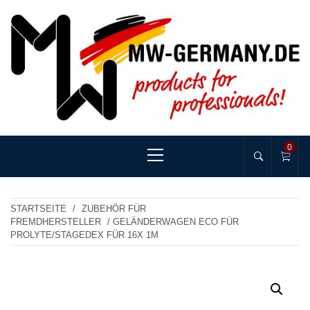
Skip
to
content
MW-GERMANY
products for professionals!
Primary
0
Menu
STARTSEITE
/
ZUBEHÖR FÜR
FREMDHERSTELLER
/ GELÄNDERWAGEN ECO FÜR
PROLYTE/STAGEDEX FÜR 16X 1M