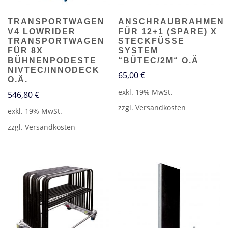
TRANSPORTWAGEN
ANSCHRAUBRAHMEN
V4 LOWRIDER
FÜR 12+1 (SPARE) X
TRANSPORTWAGEN
STECKFÜSSE S
FÜR 8X
YSTEM “
BÜHNENPODESTE
BÜTEC/2M“ O.Ä
NIVTEC/INNODECK
65,00
€
O.Ä.
exkl. 19% MwSt.
546,80
€
zzgl.
Versandkosten
exkl. 19% MwSt.
zzgl.
Versandkosten