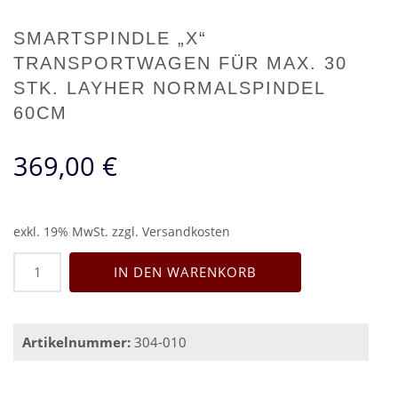
SMARTSPINDLE „X“
TRANSPORTWAGEN FÜR MAX. 30
STK. LAYHER NORMALSPINDEL
60CM
369,00
€
exkl. 19% MwSt.
zzgl.
Versandkosten
SmartSpindle
IN DEN WARENKORB
"X"
Transportwagen
für
max.
Artikelnummer:
304-010
30
Stk.
Layher