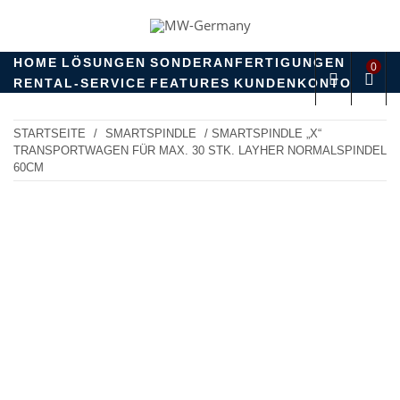
Skip
to
MW-GERMANY
products for professionals!
content
HOME
LÖSUNGEN
SONDERANFERTIGUNGEN
0
RENTAL-SERVICE
FEATURES
KUNDENKONTO
STARTSEITE
/
SMARTSPINDLE
/ SMARTSPINDLE „X“
TRANSPORTWAGEN FÜR MAX. 30 STK. LAYHER NORMALSPINDEL
60CM