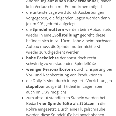
Anordnung
auf einen Blick erkennbar
, daher
kein Vertauschen mit Fremdfirmen möglich
die unterste Lage wird durch Auskerbungen
vorgegeben, die folgenden Lagen werden dann
je um 90° gedreht aufgelegt
die
Spindelmuttern
werden beim Abbau stets
wieder in eine
„Sollstellung“
gedreht, diese
befindet sich in ca. 10cm Höhe > beim nächsten
Aufbau muss die Spindelmutter nicht erst
wieder zurückgedreht werden
hohe Packdichte
der sonst doch recht
schwierig zu verstauenden Spindelfüße
weniger Personalkosten
durch Einsparung bei
Vor- und Nachbereitung von Produktionen
die Dolly´s sind durch integrierte Vorrichtungen
stapelbar
ausgeführt (ideal im Lager, aber
auch im LKW möglich)
zum absolut standfesten Stapeln werden bei
Bedarf
vier Spindelfüße als Stützen
in die
Rohre eingesetzt. Durch eine Flügelschraube
werden diese Spindelfüße bei angehobenen