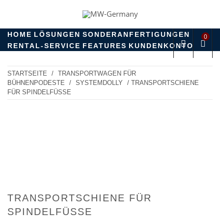
Skip
to
MW-GERMANY
products for professionals!
content
HOME
LÖSUNGEN
SONDERANFERTIGUNGEN
0
RENTAL-SERVICE
FEATURES
KUNDENKONTO
STARTSEITE
/
TRANSPORTWAGEN FÜR
BÜHNENPODESTE
/
SYSTEMDOLLY
/ TRANSPORTSCHIENE
FÜR SPINDELFÜSSE
TRANSPORTSCHIENE FÜR
SPINDELFÜSSE