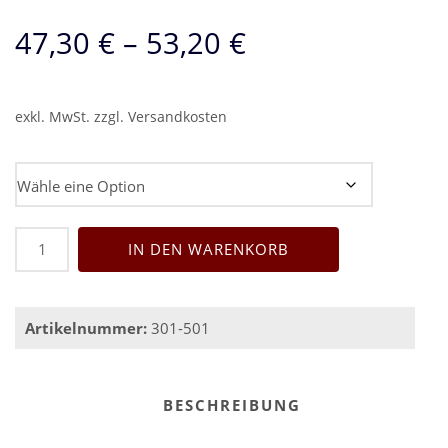
47,30
€
–
53,20
€
exkl. MwSt.
zzgl.
Versandkosten
Transportschienen Variante
Transportschiene
IN DEN WARENKORB
für
Spindelfüße
Menge
Artikelnummer:
301-501
BESCHREIBUNG