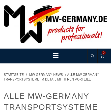
Skip
to
content
MW-GERMANY
products for professionals!
Primary
0
Menu
STARTSEITE
/
MW-GERMANY NEWS
/ ALLE MW-GERMANY
TRANSPORTSYSTEME IM DETAIL MIT IHREN VORTEILE
ALLE MW-GERMANY
TRANSPORTSYSTEME