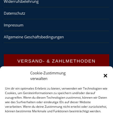
Widerrufsbelehrung
Datenschutz
Impressum
Allgemeine Geschäftsbedingungen
VERSAND- & ZAHLMETHODEN
Cookie-Zustimmung
verwalten
Versandinformationen
Um dir ein optimales Erlebnis zu bieten, verwenden wir Technologien wie
Zahlungsarten
Cookies, um Geräteinformationen zu speichern und/oder darauf
zuzugreifen. Wenn du diesen Technologien zustimmst, können wir Daten
wie das Surfverhalten oder eindeutige IDs auf dieser Website
verarbeiten. Wenn du deine Zustimmung nicht erteilst oder zurückziehst,
können bestimmte Merkmale und Funktionen beeinträchtigt werden.