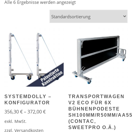
Alle 6 Ergebnisse werden angezeigt
SYSTEMDOLLY –
TRANSPORTWAGEN
KONFIGURATOR
V2 ECO FÜR 6X
BÜHNENPODESTE
356,30
€
–
372,00
€
SH100MM/R50MM/AA5
(CONTAC,
exkl. MwSt.
SWEETPRO O.Ä.)
zzgl.
Versandkosten