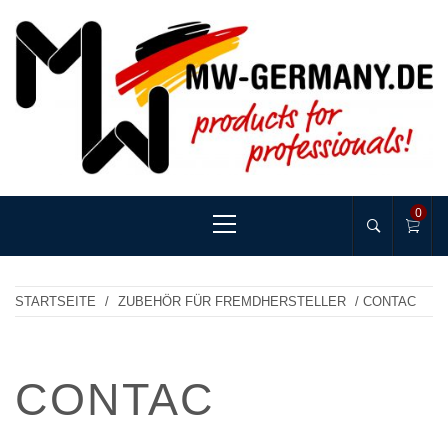
Skip
to
content
MW-GERMANY
products for professionals!
Primary
0
Menu
STARTSEITE
/
ZUBEHÖR FÜR FREMDHERSTELLER
/ CONTAC
CONTAC