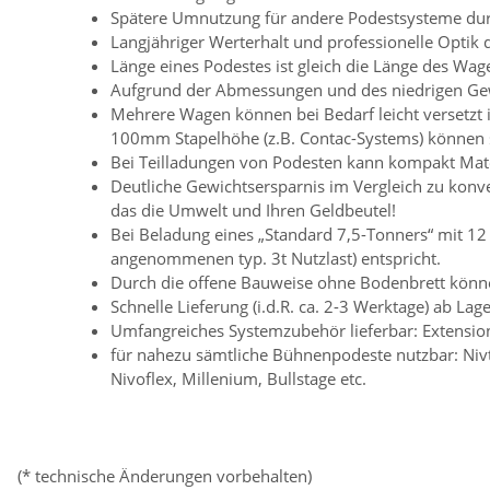
Spätere Umnutzung für andere Podestsysteme du
Langjähriger Werterhalt und professionelle Opti
Länge eines Podestes ist gleich die Länge des Wage
Aufgrund der Abmessungen und des niedrigen Gew
Mehrere Wagen können bei Bedarf leicht versetzt 
100mm Stapelhöhe (z.B. Contac-Systems) können s
Bei Teilladungen von Podesten kann kompakt Mat
Deutliche Gewichtsersparnis im Vergleich zu konve
das die Umwelt und Ihren Geldbeutel!
Bei Beladung eines „Standard 7,5-Tonners“ mit 12 
angenommenen typ. 3t Nutzlast) entspricht.
Durch die offene Bauweise ohne Bodenbrett könne
Schnelle Lieferung (i.d.R. ca. 2-3 Werktage) ab Lage
Umfangreiches Systemzubehör lieferbar: Extensio
für nahezu sämtliche Bühnenpodeste nutzbar: Nivt
Nivoflex, Millenium, Bullstage etc.
(* technische Änderungen vorbehalten)