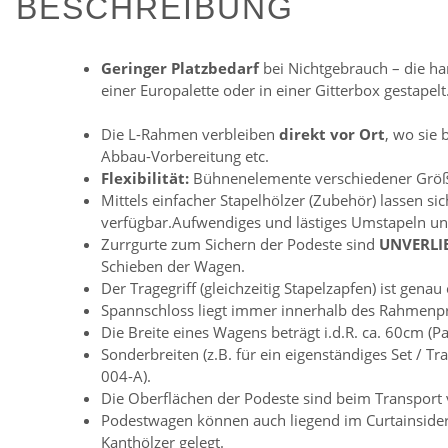
BESCHREIBUNG
Geringer Platzbedarf
bei Nichtgebrauch – die ha
einer Europalette oder in einer Gitterbox gestape
Die L-Rahmen verbleiben
direkt vor Ort
, wo sie
Abbau-Vorbereitung etc.
Flexibilität:
Bühnenelemente verschiedener Grö
Mittels einfacher Stapelhölzer (Zubehör) lassen s
verfügbar.Aufwendiges und lästiges Umstapeln un
Zurrgurte zum Sichern der Podeste sind
UNVERLI
Schieben der Wagen.
Der Tragegriff (gleichzeitig Stapelzapfen) ist ge
Spannschloss liegt immer innerhalb des Rahmenpr
Die Breite eines Wagens beträgt i.d.R. ca. 60cm 
Sonderbreiten (z.B. für ein eigenständiges Set / 
004-A).
Die Oberflächen der Podeste sind beim Transport
Podestwagen können auch liegend im Curtainsider
Kanthölzer gelegt.