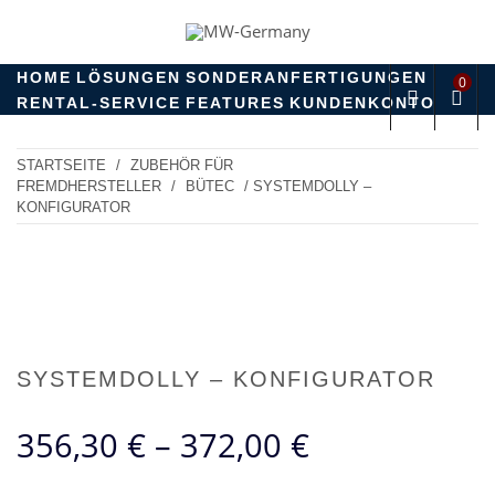
Skip
to
MW-GERMANY
products for professionals!
content
HOME
LÖSUNGEN
SONDERANFERTIGUNGEN
0
RENTAL-SERVICE
FEATURES
KUNDENKONTO
STARTSEITE
/
ZUBEHÖR FÜR
FREMDHERSTELLER
/
BÜTEC
/ SYSTEMDOLLY –
KONFIGURATOR
SYSTEMDOLLY – KONFIGURATOR
356,30
€
–
372,00
€