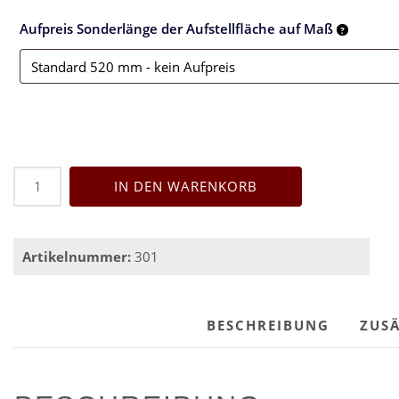
Aufpreis Sonderlänge der Aufstellfläche auf Maß
SystemDolly
IN DEN WARENKORB
-
Konfigurator
Menge
Artikelnummer:
301
BESCHREIBUNG
ZUS