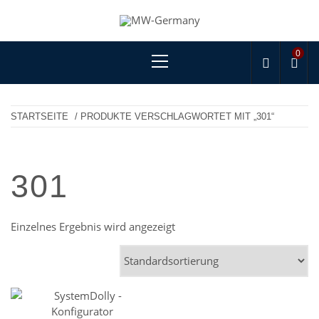
Skip
to
MW-GERMANY
products for professionals!
content
Primary
0
Menu
STARTSEITE
/ PRODUKTE VERSCHLAGWORTET MIT „301“
301
Einzelnes Ergebnis wird angezeigt