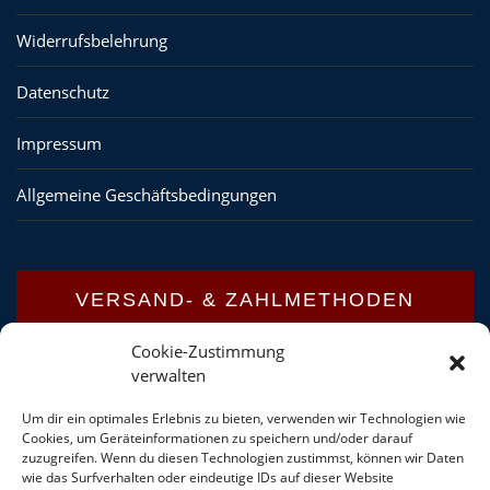
Widerrufsbelehrung
Datenschutz
Impressum
Allgemeine Geschäftsbedingungen
VERSAND- & ZAHLMETHODEN
Cookie-Zustimmung
verwalten
Versandinformationen
Um dir ein optimales Erlebnis zu bieten, verwenden wir Technologien wie
Zahlungsarten
Cookies, um Geräteinformationen zu speichern und/oder darauf
zuzugreifen. Wenn du diesen Technologien zustimmst, können wir Daten
wie das Surfverhalten oder eindeutige IDs auf dieser Website