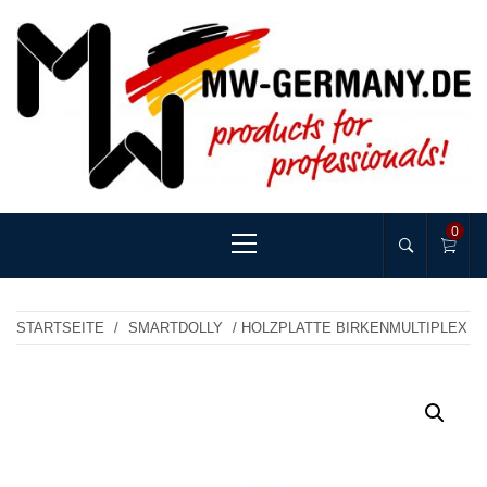
Skip
to
content
MW-GERMANY
products for professionals!
Primary
0
Menu
STARTSEITE
/
SMARTDOLLY
/ HOLZPLATTE BIRKENMULTIPLEX