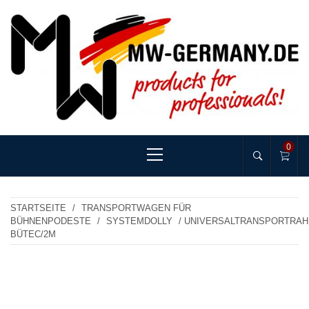
Skip
to
content
MW-GERMANY
products for professionals!
Primary
0
Menu
STARTSEITE
/
TRANSPORTWAGEN FÜR
BÜHNENPODESTE
/
SYSTEMDOLLY
/ UNIVERSALTRANSPORTRA
BÜTEC/2M