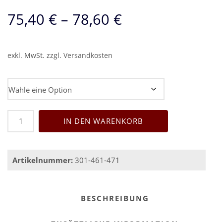
75,40
€
–
78,60
€
exkl. MwSt.
zzgl.
Versandkosten
Universaltransportrahmen Größe
Universaltransportrahmen
IN DEN WARENKORB
Bütec/2M
Menge
Artikelnummer:
301-461-471
BESCHREIBUNG